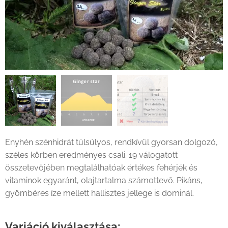
Fogási statisztikák alapján kalkulált eredményességi mutató
Enyhén szénhidrát túlsúlyos, rendkívül gyorsan dolgozó,
széles körben eredményes csali. 19 válogatott
összetevőjében megtalálhatóak értékes fehérjék és
vitaminok egyaránt, olajtartalma számottevő. Pikáns,
gyömbéres íze mellett hallisztes jellege is dominál.
Variáció kiválasztása: