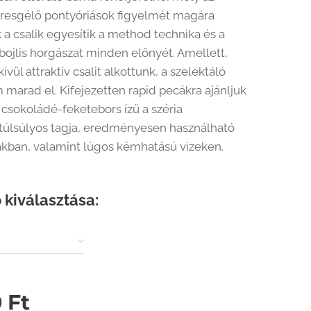
eresgélő pontyóriások figyelmét magára
k a csalik egyesítik a method technika és a
 bojlis horgászat minden előnyét. Amellett,
vül attraktív csalit alkottunk, a szelektáló
 marad el. Kifejezetten rapid pecákra ajánljuk
A csokoládé-feketebors ízű a széria
túlsúlyos tagja, eredményesen használható
ákban, valamint lúgos kémhatású vizeken.
 kiválasztása:
0
Ft