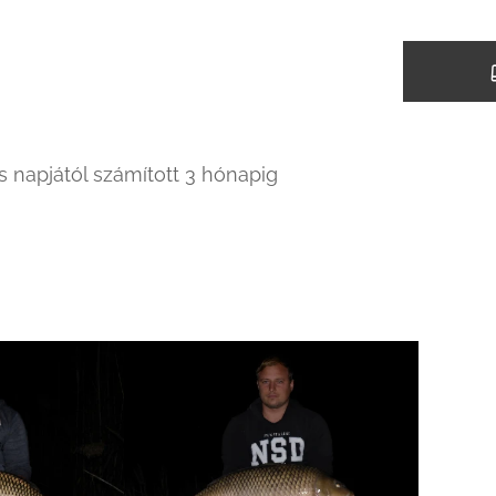
s napjától számított 3 hónapig