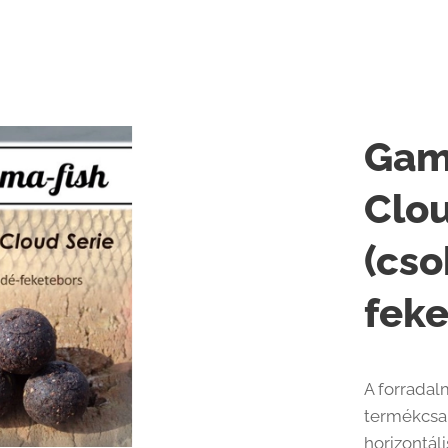
Gam
Clou
(cso
feke
A forradal
termékcsal
horizontál