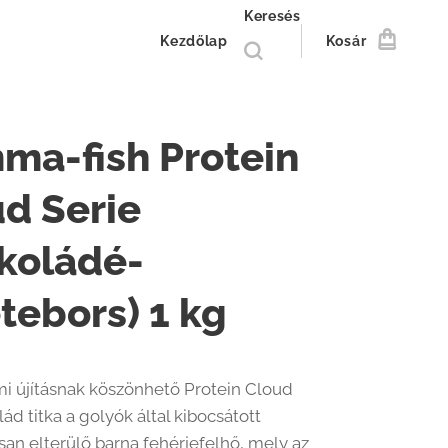
Keresés
Kezdőlap
Kosár
ma-fish Protein
d Serie
koládé-
tebors) 1 kg
mi újításnak köszönhető Protein Cloud
ád titka a golyók által kibocsátott
isan elterülő barna fehérjefelhő, mely az