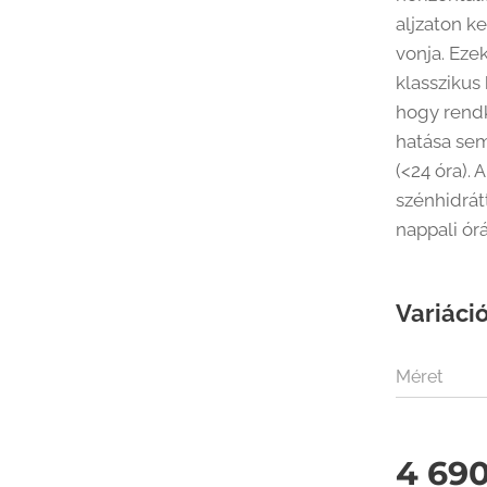
n kalkulált eredményességi mutató
aljzaton k
vonja. Eze
klasszikus
hogy rendkí
hatása sem
(<24 óra). 
szénhidrát
nappali ór
Variáció
Méret
4 69