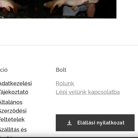
ció
Bolt
Adatkezelési
Rólunk
Tájékoztató
Lépj velünk kapcsolatba
Általános
Szerződési
Feltételek
Elállási nyilatkozat
Szállítás és