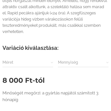
bojlis horgászat minden előnyét. Amellett, hogy rendkívül
attraktív csalit alkottunk, a szelektáló hatása sem marad
el. Rapid pecákra ajánljuk (<24 óra). A szegfűszeges
variációja hideg vízben várakozásokon felüli
teszteredményeket produkált, más csalikkal szemben
verhetetlen.
Variáció kiválasztása:
Méret
Mennyiség
8 000
Ft
-tól
Minőségét megőrzi: a gyártás napjától számított 3
hónapig