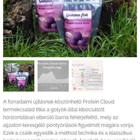
Fogási statisztikák alapján kalkulált eredményességi mutató
A forradalmi újításnak köszönhető Protein Cloud
termékcsalád titka a golyók által kibocsátott
horizontálisan elterülő barna fehérjefelhő, mely az
aljzaton keresgélő pontyóriások figyelmét magára vonja.
Ezek a csalik egyesítik a method technika és a klasszikus